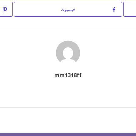
فيسبوك
mm1318ff