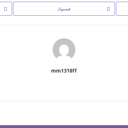
فيسبوك
mm1318ff