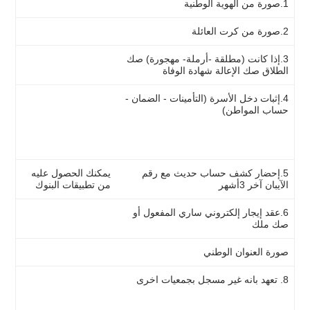
1.صورة من الهوية الوطنية
2.صورة من كرت العائلة
3.إذا كانت (مطلقة -أرملة- مهجورة) صك
عن طريق منصة ناجز
الطلاق صك الإعالة شهادة الوفاة
4.إثبات دخل الأسرة (التأمينات - الضمان -
التأمينات الاجتماعية
حساب المواطن)
الضمان الاجتماعي
حساب المواطن
5.إحضار كشف حساب حديث مع رقم
يمكنك الحصول عليه
الآيبان آخر 3أشهر
من تطبيقات البنوك
6.عقد إيجار إلكتروني ساري المفعول أو
عن طريق منصة إيجار
صك ملك
صورة العنوان الوطني
العنوان الوطني
8. تعهد بانه غير مسجل بجمعيات اخرى
نموذج الجمعيات
للنساء